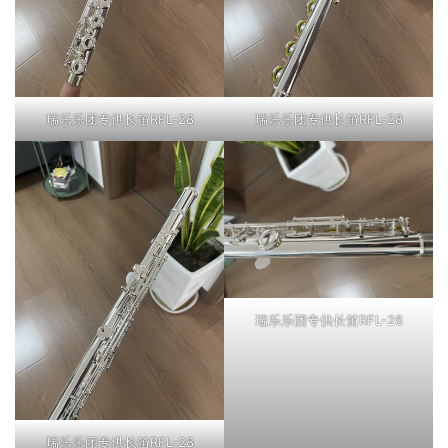
瑞乐乐团专供长笛RFL-28
瑞乐乐团专供长笛RFL-28
瑞乐乐团专供长笛RFL-28
瑞乐乐团专供长笛RFL-28