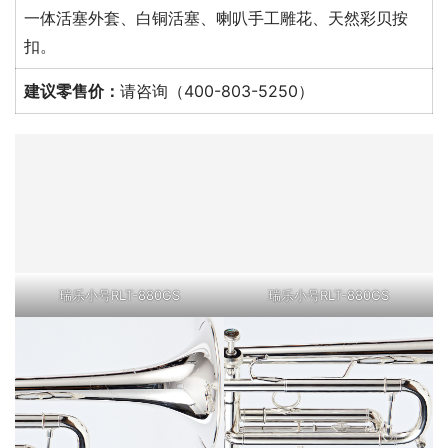
一体活塞外套、白铜活塞、喇叭手工雕花、天然彩贝按
扣。
建议零售价：
请咨询（400-803-5250）
瑞乐小号RLT-880GS
瑞乐小号RLT-880GS