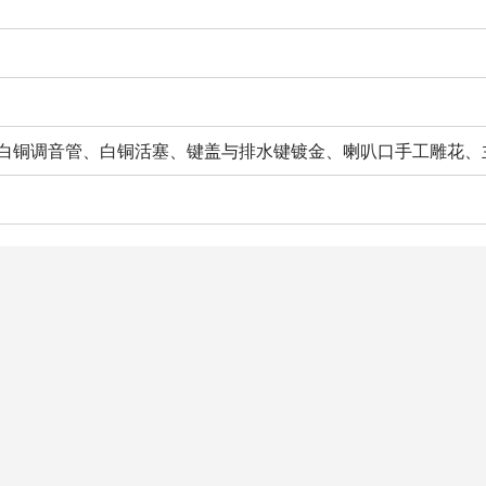
、白铜调音管、白铜活塞、键盖与排水键镀金、喇叭口手工雕花、