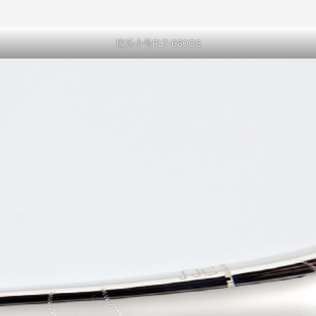
瑞乐小号RLT-680GS