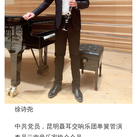
徐诗尧
中共党员，昆明聂耳交响乐团单簧管演